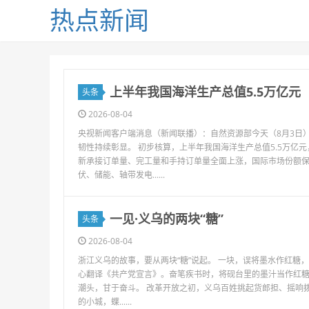
热点新闻
上半年我国海洋生产总值5.5万亿元
头条
2026-08-04
央视新闻客户端消息（新闻联播）：自然资源部今天（8月3日
韧性持续彰显。 初步核算，上半年我国海洋生产总值5.5万亿元
新承接订单量、完工量和手持订单量全面上涨，国际市场份额
伏、储能、轴带发电......
一见·义乌的两块“糖”
头条
2026-08-04
浙江义乌的故事，要从两块“糖”说起。 一块，误将墨水作红糖
心翻译《共产党宣言》。奋笔疾书时，将砚台里的墨汁当作红糖、
潮头，甘于奋斗。 改革开放之初，义乌百姓挑起货郎担、摇响
的小城，蝶......