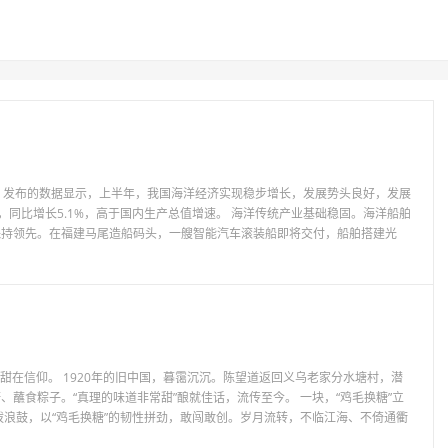
）发布的数据显示，上半年，我国海洋经济实现稳步增长，发展势头良好，发展
，同比增长5.1%，高于国内生产总值增速。 海洋传统产业基础稳固。海洋船舶
保持领先。在福建马尾造船码头，一艘智能汽车滚装船即将交付，船舶搭建光
，甜在信仰。 1920年的旧中国，暮霭沉沉。陈望道返回义乌老家分水塘村，潜
蘸食粽子。“真理的味道非常甜”酿就佳话，流传至今。 一块，“鸡毛换糖”立
拨浪鼓，以“鸡毛换糖”的韧性拼劲，敢闯敢创。岁月流转，不临江海、不倚通衢